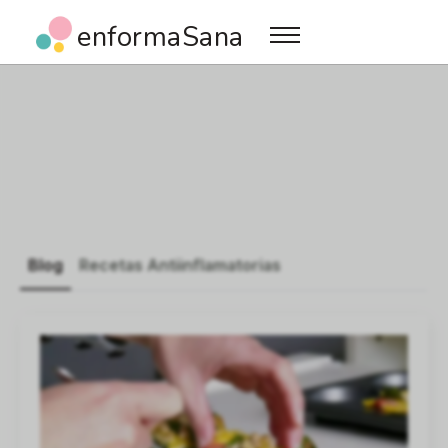
enformaSana
Blog
Recetas Antiinflamatorias